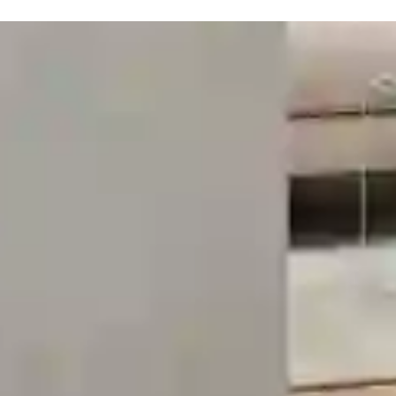
Uw buitenschilderwerk profe
laten uitvoeren?
Neem contact op voor een gratis offerte en persoonl
VRAAG EEN GRATIS OFFERTE AAN
BEL DIRECT