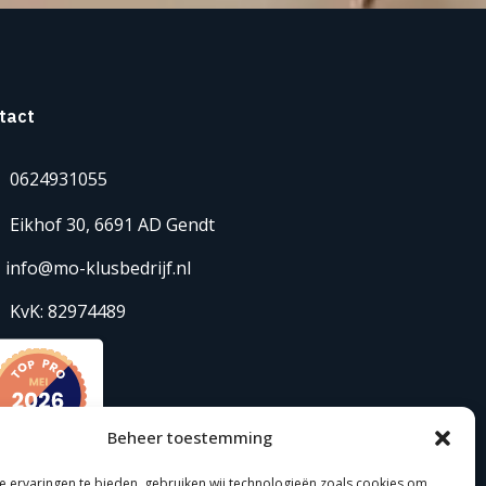
tact
0624931055
Eikhof 30, 6691 AD Gendt
info@mo-klusbedrijf.nl
KvK: 82974489
Beheer toestemming
 ervaringen te bieden, gebruiken wij technologieën zoals cookies om