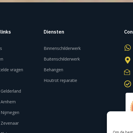
 links
Diensten
Con
s
Binnenschilderwerk
en
Buitenschilderwerk
telde vragen
Behangen
Houtrot reparatie
 Gelderland
r Arnhem
r Nijmegen
r Zevenaar
Om de beste