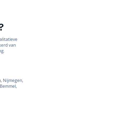
?
litatieve
kerd van
ng.
m, Nijmegen,
, Bemmel,