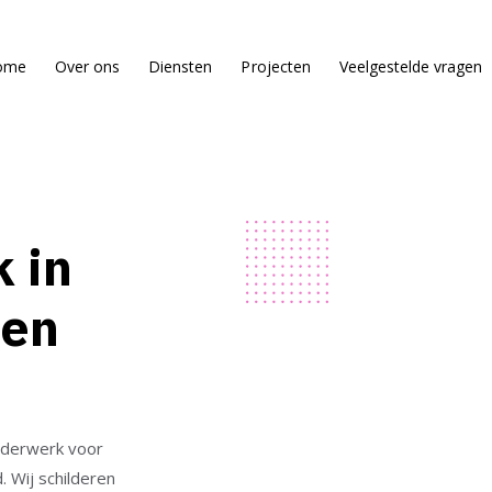
ome
Over ons
Diensten
Projecten
Veelgestelde vragen
 in
 en
ilderwerk voor
 Wij schilderen