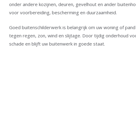
onder andere kozijnen, deuren, gevelhout en ander buitenh
voor voorbereiding, bescherming en duurzaamheid.
Goed buitenschilderwerk is belangrijk om uw woning of pan
tegen regen, zon, wind en slijtage. Door tijdig onderhoud v
schade en blijft uw buitenwerk in goede staat.
Wat wij
Buitenschil
Ond
doen
aan gevelho
bui